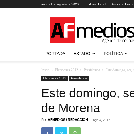
miércoles, agosto 5, 2026
Aviso Legal
Aviso de Priva
AFmedios
.-
Agencia
de
Noticias
PORTADA
ESTADO
POLÍTICA
Inicio
Elecciones 2012
Presidencia
Este domingo, segu
Elecciones 2012
Presidencia
Este domingo, s
de Morena
Por
AFMEDIOS / REDACCIÓN
-
Ago 4, 2012