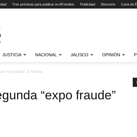
cidad
Tres premisas para publicar en AFmedios
Publicidad
Directorio
Carta de É
JUSTICIA
NACIONAL
JALISCO
OPINIÓN
P
nda “expo fraude” de Morena
egunda “expo fraude”