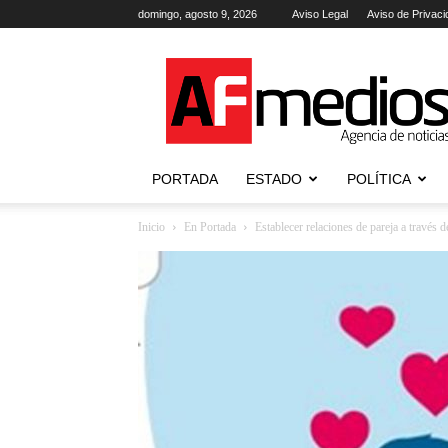
domingo, agosto 9, 2026
Aviso Legal
Aviso de Privaci
AFmedios
.-
Agencia
de
Noticias
PORTADA
ESTADO
POLÍTICA
Inicio
En Portada
Establecer relaciones de pareja a través d