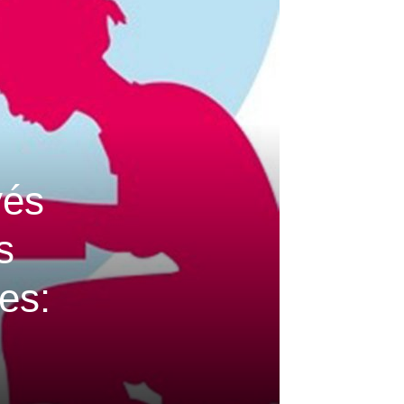
vés
s
es: