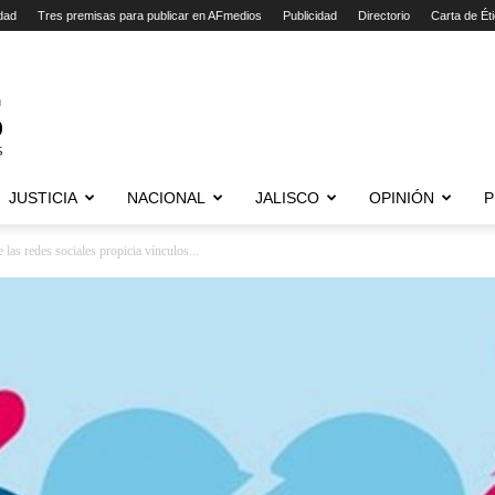
dad
Tres premisas para publicar en AFmedios
Publicidad
Directorio
Carta de Ét
JUSTICIA
NACIONAL
JALISCO
OPINIÓN
P
e las redes sociales propicia vínculos...