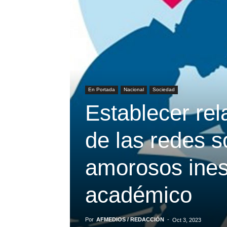
En Portada
Nacional
Sociedad
Establecer rel
de las redes s
amorosos ines
académico
Por
AFMEDIOS / REDACCIÓN
-
Oct 3, 2023