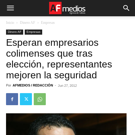
Inicio
Dinero AF
Empresas
Dinero AF
Empresas
Esperan empresarios
colimenses que tras
elección, representantes
mejoren la seguridad
Por
AFMEDIOS / REDACCIÓN
-
Jun 27, 2012