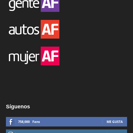
Síguenos
758,000
Fans
ME GUSTA