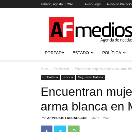
sábado, agosto 8, 2026
Aviso Legal
Aviso de Privacid
AFmedios
.-
Agencia
de
Noticias
PORTADA
ESTADO
POLÍTICA
Inicio
En Portada
Encuentran mujer asesinada con arma bl
En Portada
Justicia
Seguridad Pública
Encuentran muje
arma blanca en 
Por
AFMEDIOS / REDACCIÓN
-
Mar 16, 2020