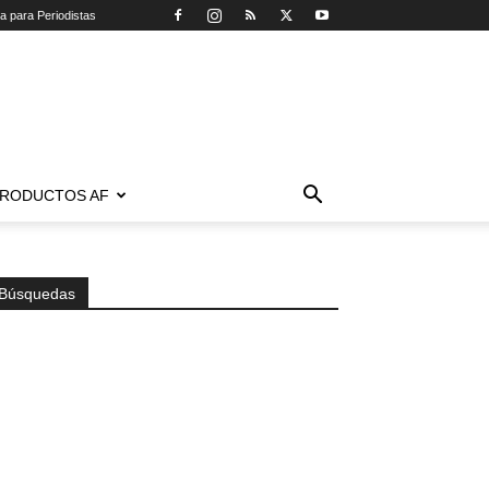
ca para Periodistas
RODUCTOS AF
Búsquedas