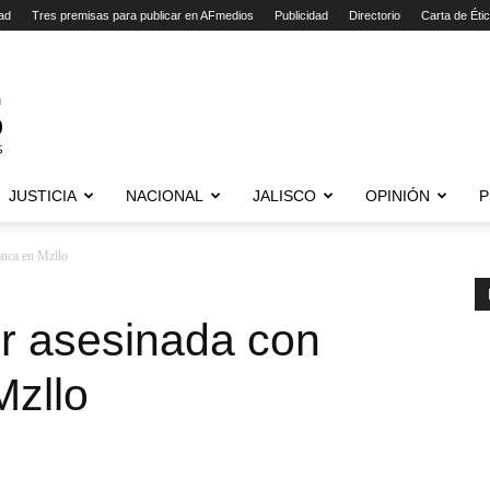
ad
Tres premisas para publicar en AFmedios
Publicidad
Directorio
Carta de Éti
JUSTICIA
NACIONAL
JALISCO
OPINIÓN
P
anca en Mzllo
r asesinada con
Mzllo