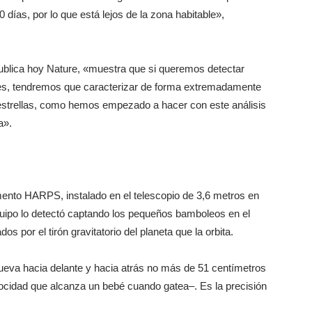
0 días, por lo que está lejos de la zona habitable»,
publica hoy Nature, «muestra que si queremos detectar
bles, tendremos que caracterizar de forma extremadamente
 estrellas, como hemos empezado a hacer con este análisis
a».
umento HARPS, instalado en el telescopio de 3,6 metros en
equipo lo detectó captando los pequeños bamboleos en el
os por el tirón gravitatorio del planeta que la orbita.
mueva hacia delante y hacia atrás no más de 51 centímetros
cidad que alcanza un bebé cuando gatea–. Es la precisión