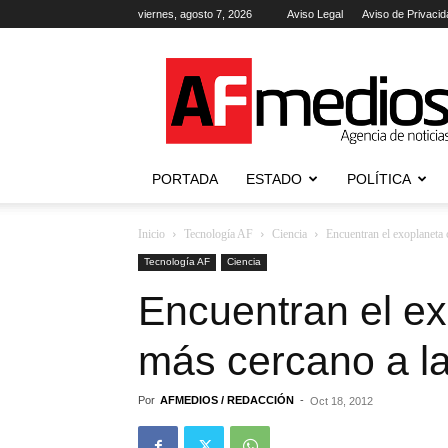
viernes, agosto 7, 2026
Aviso Legal
Aviso de Privacid
AFmedios
.-
Agencia
de
Noticias
PORTADA
ESTADO
POLÍTICA
Inicio
Tecnología AF
Ciencia
Encuentran el exoplaneta 
Tecnología AF
Ciencia
Encuentran el e
más cercano a la
Por
AFMEDIOS / REDACCIÓN
-
Oct 18, 2012