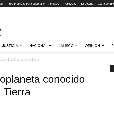
ad
Tres premisas para publicar en AFmedios
Publicidad
Directorio
Carta de Éti
JUSTICIA
NACIONAL
JALISCO
OPINIÓN
P
conocido más cercano a la Tierra
xoplaneta conocido
 Tierra