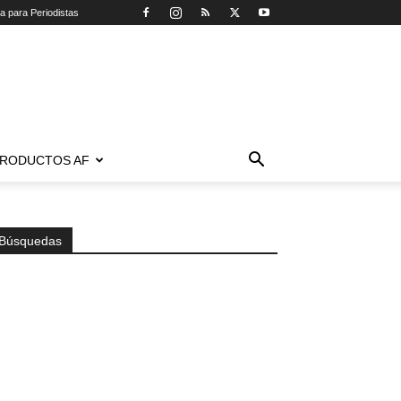
ca para Periodistas
RODUCTOS AF
Búsquedas