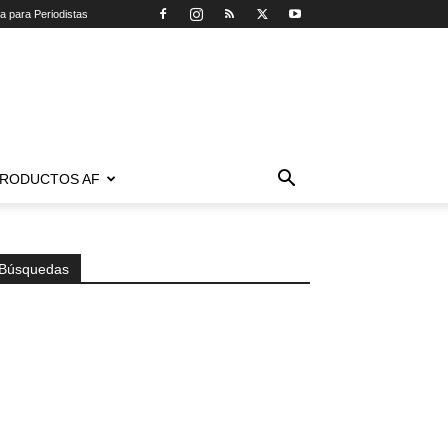
ca para Periodistas
RODUCTOS AF
Búsquedas