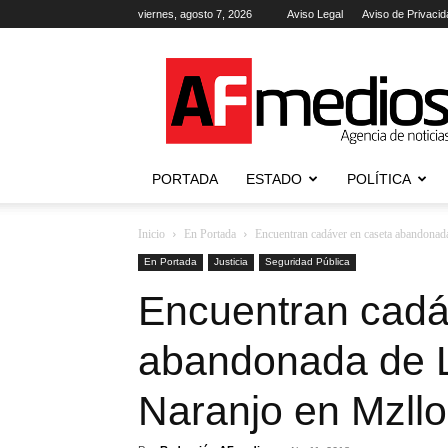
viernes, agosto 7, 2026
Aviso Legal
Aviso de Privacid
AFmedios
.-
Agencia
de
Noticias
PORTADA
ESTADO
POLÍTICA
Inicio
En Portada
Encuentran cadáver en caseta abandonad
En Portada
Justicia
Seguridad Pública
Encuentran cadá
abandonada de L
Naranjo en Mzllo