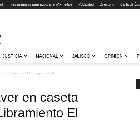
ad
Tres premisas para publicar en AFmedios
Publicidad
Directorio
Carta de Éti
JUSTICIA
NACIONAL
JALISCO
OPINIÓN
P
a de Libramiento El Naranjo en Mzllo
ver en caseta
ibramiento El