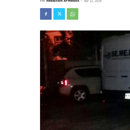
Por
Redacción AFmedios
-
Abr 11, 2018