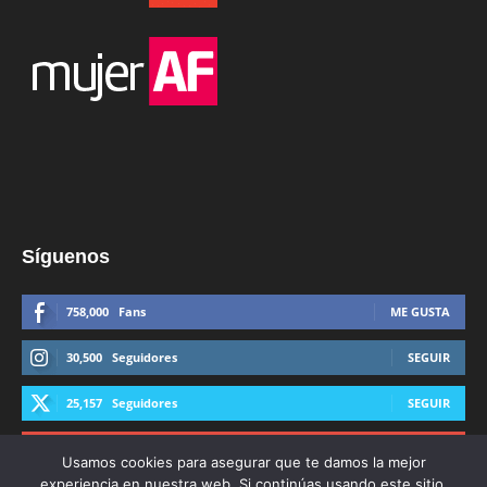
Síguenos
758,000
Fans
ME GUSTA
30,500
Seguidores
SEGUIR
25,157
Seguidores
SEGUIR
44,600
Suscriptores
SUSCRIBIRTE
Usamos cookies para asegurar que te damos la mejor
experiencia en nuestra web. Si continúas usando este sitio,