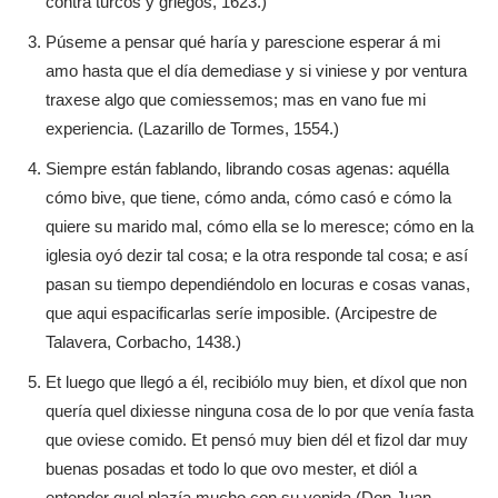
contra turcos y griegos, 1623.)
Púseme a pensar qué haría y parescione esperar á mi
amo hasta que el día demediase y si viniese y por ventura
traxese algo que comiessemos; mas en vano fue mi
experiencia. (Lazarillo de Tormes, 1554.)
Siempre están fablando, librando cosas agenas: aquélla
cómo bive, que tiene, cómo anda, cómo casó e cómo la
quiere su marido mal, cómo ella se lo meresce; cómo en la
iglesia oyó dezir tal cosa; e la otra responde tal cosa; e así
pasan su tiempo dependiéndolo en locuras e cosas vanas,
que aqui espacificarlas seríe imposible. (Arcipestre de
Talavera, Corbacho, 1438.)
Et luego que llegó a él, recibiólo muy bien, et díxol que non
quería quel dixiesse ninguna cosa de lo por que venía fasta
que oviese comido. Et pensó muy bien dél et fizol dar muy
buenas posadas et todo lo que ovo mester, et diól a
entender quel plazía mucho con su venida (Don Juan