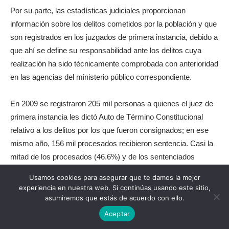
Por su parte, las estadísticas judiciales proporcionan
información sobre los delitos cometidos por la población y que
son registrados en los juzgados de primera instancia, debido a
que ahí se define su responsabilidad ante los delitos cuya
realización ha sido técnicamente comprobada con anterioridad
en las agencias del ministerio público correspondiente.
En 2009 se registraron 205 mil personas a quienes el juez de
primera instancia les dictó Auto de Término Constitucional
relativo a los delitos por los que fueron consignados; en ese
mismo año, 156 mil procesados recibieron sentencia. Casi la
mitad de los procesados (46.6%) y de los sentenciados
(48.3%) son jóvenes de 18 a 29 años de edad. Cabe señalar
Usamos cookies para asegurar que te damos la mejor
que nueve de cada diez jóvenes procesados o sentenciados
experiencia en nuestra web. Si continúas usando este sitio,
son hombres.
asumiremos que estás de acuerdo con ello.
Aceptar
Entre los sentenciados de 18 a 29 años, 83.6% recibieron