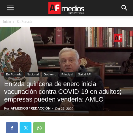
Inicio
En Portada
En Portada
Nacional
Gobierno
Principal
Salud AF
En 2da quincena de enero inicia
vacunación contra COVID-19 en adultos;
empresas pueden venderla: AMLO
Por
AFMEDIOS / REDACCIÓN
-
Dic 27, 2020