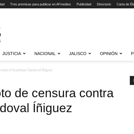
dad
Tres premisas para publicar en AFmedios
Publicidad
Directorio
Carta de Ét
JUSTICIA
NACIONAL
JALISCO
OPINIÓN
P
 contra el Arzobispo Sandoval Íñiguez
oto de censura contra
doval Íñiguez