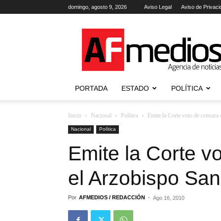
domingo, agosto 9, 2026
Aviso Legal
Aviso de Privaci
AFmedios
.-
Agencia
de
Noticias
PORTADA
ESTADO
POLÍTICA
Inicio
Nacional
Política
Emite la Corte voto de censura
Nacional
Política
Emite la Corte v
el Arzobispo San
Por
AFMEDIOS / REDACCIÓN
-
Ago 16, 2010