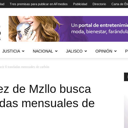
dad
Tres premisas para publicar en AFmedios
Publicidad
Directorio
Carta de Ét
JUSTICIA
NACIONAL
JALISCO
OPINIÓN
P
cir 6 toneladas mensuales de carbón
ez de Mzllo busca
ladas mensuales de