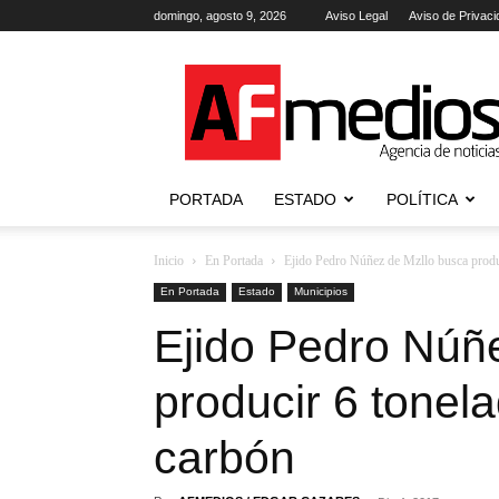
domingo, agosto 9, 2026
Aviso Legal
Aviso de Privaci
AFmedios
.-
Agencia
de
Noticias
PORTADA
ESTADO
POLÍTICA
Inicio
En Portada
Ejido Pedro Núñez de Mzllo busca produ
En Portada
Estado
Municipios
Ejido Pedro Núñ
producir 6 tone
carbón