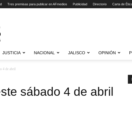
ad
Tres premisas para publicar en AFmedios
Publicidad
Directorio
Carta de Étic
JUSTICIA
NACIONAL
JALISCO
OPINIÓN
P
o 4 de abril
este sábado 4 de abril