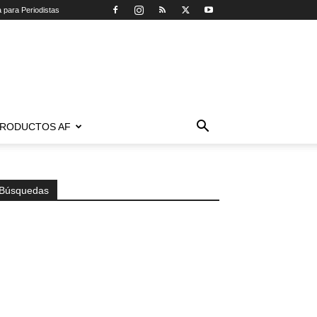
a para Periodistas
RODUCTOS AF
Búsquedas