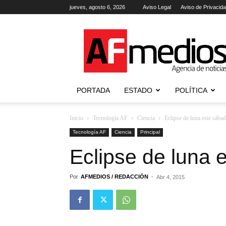
jueves, agosto 6, 2026
Aviso Legal
Aviso de Privacid
AFmedios
.-
Agencia
de
Noticias
PORTADA
ESTADO
POLÍTICA
Inicio
Tecnología AF
Ciencia
Eclipse de luna este sábad
Tecnología AF
Ciencia
Principal
Eclipse de luna 
Por
AFMEDIOS / REDACCIÓN
-
Abr 4, 2015