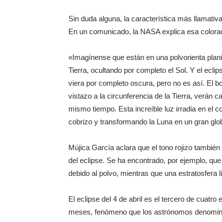
Sin duda alguna, la característica más llamativa 
En un comunicado, la NASA explica esa colora
«Imagínense que están en una polvorienta planici
Tierra, ocultando por completo el Sol. Y el ecl
viera por completo oscura, pero no es así. El b
vistazo a la circunferencia de la Tierra, verán
mismo tiempo. Esta increíble luz irradia en el co
cobrizo y transformando la Luna en un gran globo
Mújica García aclara que el tono rojizo tambié
del eclipse. Se ha encontrado, por ejemplo, qu
debido al polvo, mientras que una estratosfera li
El eclipse del 4 de abril es el tercero de cuatr
meses, fenómeno que los astrónomos denominan «