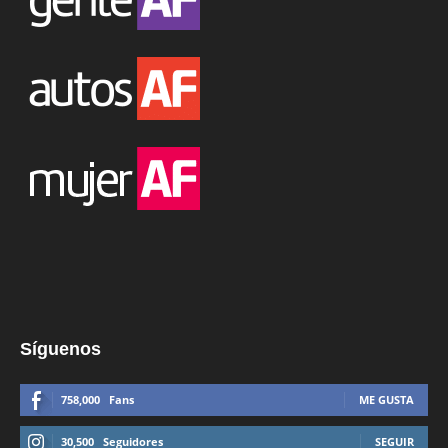
Síguenos
758,000
Fans
ME GUSTA
30,500
Seguidores
SEGUIR