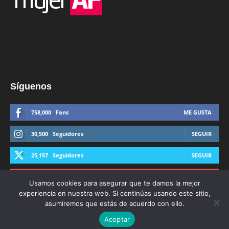
Síguenos
758,000
Fans
ME GUSTA
30,500
Seguidores
SEGUIR
25,157
Seguidores
SEGUIR
44,600
Suscriptores
SUSCRIBIRTE
Usamos cookies para asegurar que te damos la mejor
experiencia en nuestra web. Si continúas usando este sitio,
asumiremos que estás de acuerdo con ello.
Aceptar
© Derechos Reservados AFmedios 2021