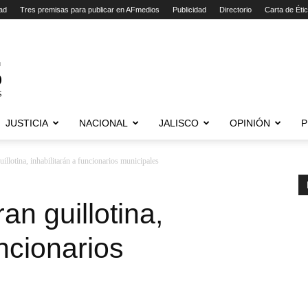
ad
Tres premisas para publicar en AFmedios
Publicidad
Directorio
Carta de Éti
JUSTICIA
NACIONAL
JALISCO
OPINIÓN
P
illotina, inhabilitarán a funcionarios municipales
n guillotina,
uncionarios