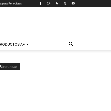
ca para Periodistas
RODUCTOS AF
Búsquedas