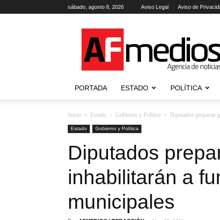
sábado, agosto 8, 2026
Aviso Legal
Aviso de Privacid
AFmedios
.-
Agencia
de
Noticias
PORTADA
ESTADO
POLÍTICA
Inicio
Estado
Gobierno y Política
Diputados preparan gu
Estado
Gobierno y Política
Diputados prepara
inhabilitarán a f
municipales