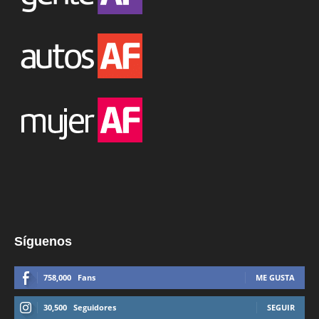
Síguenos
758,000
Fans
ME GUSTA
30,500
Seguidores
SEGUIR