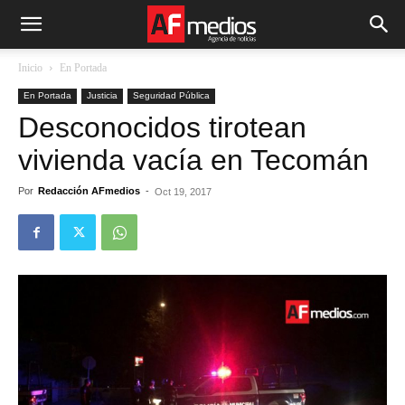
Inicio
En Portada
En Portada
Justicia
Seguridad Pública
Desconocidos tirotean
vivienda vacía en Tecomán
Por
Redacción AFmedios
-
Oct 19, 2017