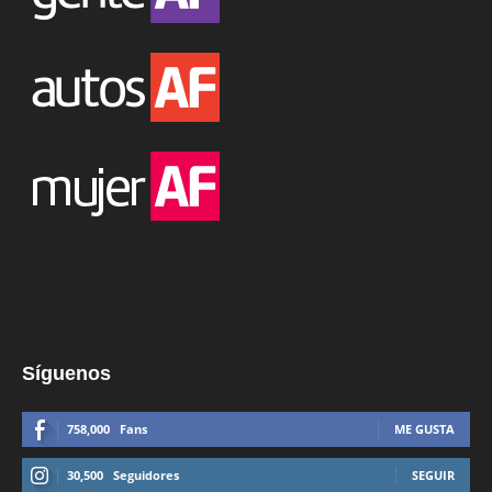
Síguenos
758,000
Fans
ME GUSTA
30,500
Seguidores
SEGUIR