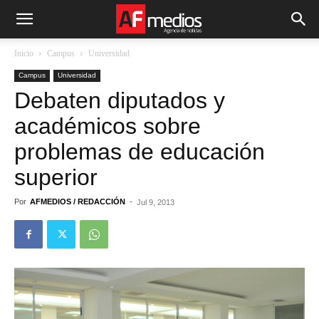
Inicio
Campus
Universidad
Campus
Universidad
Debaten diputados y
académicos sobre
problemas de educación
superior
Por
AFMEDIOS / REDACCIÓN
-
Jul 9, 2013