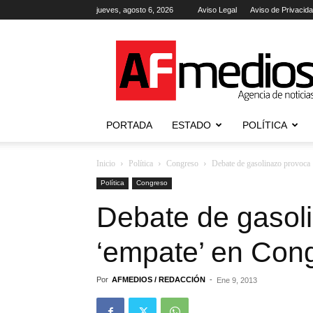
jueves, agosto 6, 2026
Aviso Legal
Aviso de Privacid
AFmedios
.-
Agencia
de
Noticias
PORTADA
ESTADO
POLÍTICA
Inicio
Política
Congreso
Debate de gasolinazo provoca 
Política
Congreso
Debate de gasol
‘empate’ en Cong
Por
AFMEDIOS / REDACCIÓN
-
Ene 9, 2013