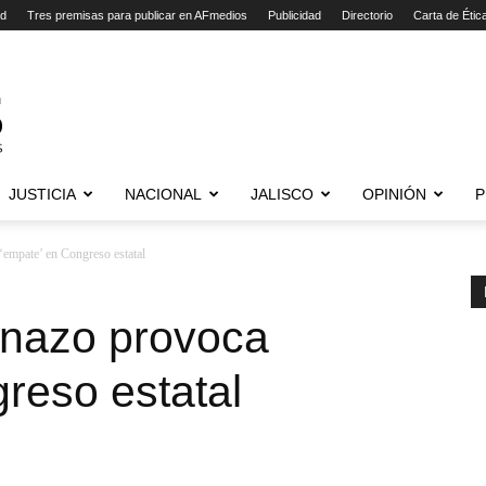
ad
Tres premisas para publicar en AFmedios
Publicidad
Directorio
Carta de Étic
JUSTICIA
NACIONAL
JALISCO
OPINIÓN
P
‘empate’ en Congreso estatal
inazo provoca
reso estatal