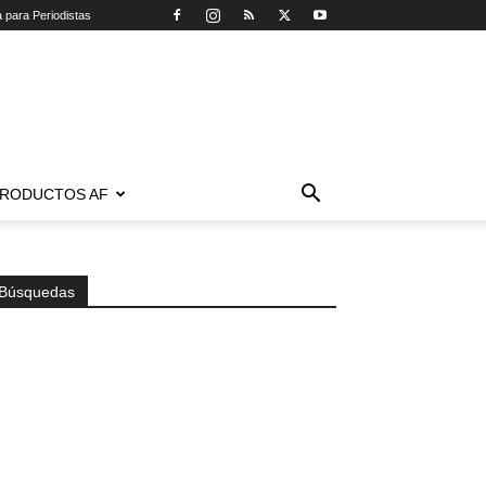
a para Periodistas
RODUCTOS AF
Búsquedas