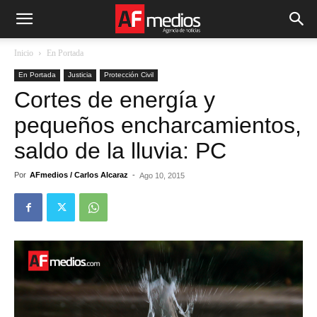
Inicio
En Portada
En Portada
Justicia
Protección Civil
Cortes de energía y
pequeños encharcamientos,
saldo de la lluvia: PC
Por
AFmedios / Carlos Alcaraz
-
Ago 10, 2015