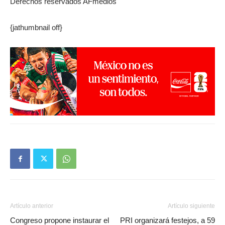
Derechos reservados AFmedios
{jathumbnail off}
Artículo anterior
Artículo siguiente
Congreso propone instaurar el
PRI organizará festejos, a 59