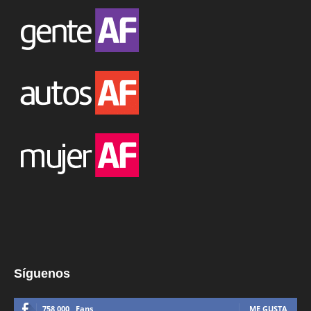
Síguenos
758,000
Fans
ME GUSTA