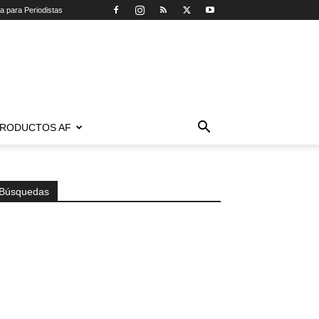
ca para Periodistas
RODUCTOS AF
Búsquedas