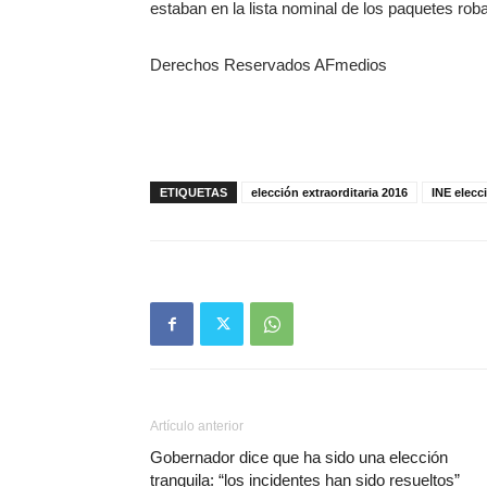
estaban en la lista nominal de los paquetes rob
Derechos Reservados AFmedios
ETIQUETAS
elección extraorditaria 2016
INE elecc
Artículo anterior
Gobernador dice que ha sido una elección
tranquila: “los incidentes han sido resueltos”