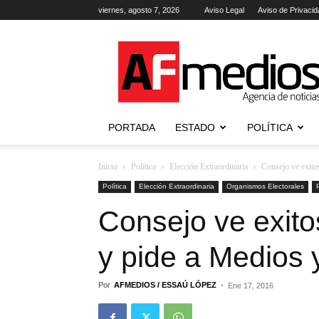
viernes, agosto 7, 2026
Aviso Legal
Aviso de Privacid
AFmedios
.-
Agencia
de
Noticias
PORTADA
ESTADO
POLÍTICA
Inicio
Política
Elección Extraordinaria
Consejo ve exitos
Política
Elección Extraordinaria
Organismos Electorales
Consejo ve exito
y pide a Medios y
Por
AFMEDIOS / ESSAÚ LÓPEZ
-
Ene 17, 2016