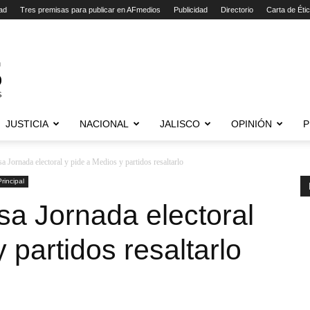
ad
Tres premisas para publicar en AFmedios
Publicidad
Directorio
Carta de Éti
JUSTICIA
NACIONAL
JALISCO
OPINIÓN
P
a Jornada electoral y pide a Medios y partidos resaltarlo
Principal
sa Jornada electoral
 partidos resaltarlo