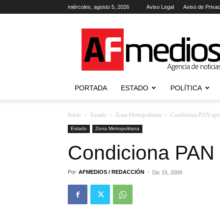
miércoles, agosto 5, 2026
Aviso Legal
Aviso de Priva
AFmedios
.-
Agencia
de
Noticias
PORTADA
ESTADO
POLÍTICA
Inicio
Estado
Zona Metropolitana
Condiciona PAN apo
Estado
Zona Metropolitana
Condiciona PAN 
Por
AFMEDIOS / REDACCIÓN
-
Dic 15, 2009