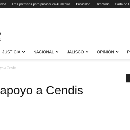
cidad
Tres premisas para publicar en AFmedios
Publicidad
Directorio
Carta de É
JUSTICIA
NACIONAL
JALISCO
OPINIÓN
P
yo a Cendis
apoyo a Cendis