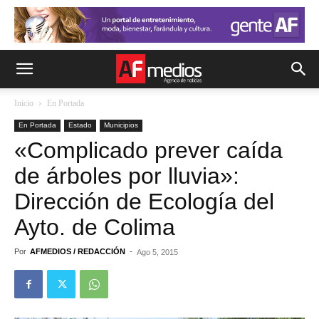
Inicio
En Portada
En Portada
Estado
Municipios
«Complicado prever caída
de árboles por lluvia»:
Dirección de Ecología del
Ayto. de Colima
Por
AFMEDIOS / REDACCIÓN
-
Ago 5, 2015