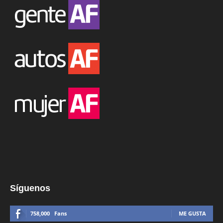
Síguenos
758,000
Fans
ME GUSTA