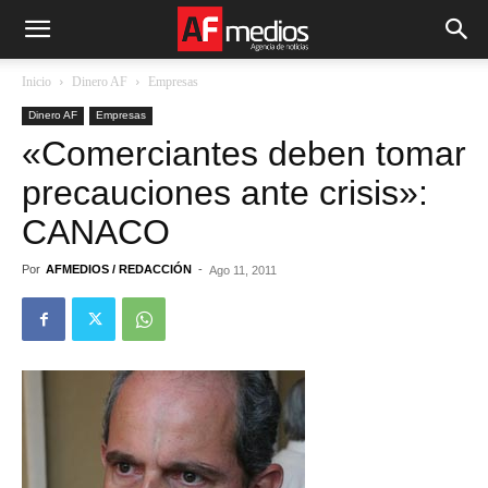
Inicio
Dinero AF
Empresas
Dinero AF
Empresas
«Comerciantes deben tomar
precauciones ante crisis»:
CANACO
Por
AFMEDIOS / REDACCIÓN
-
Ago 11, 2011