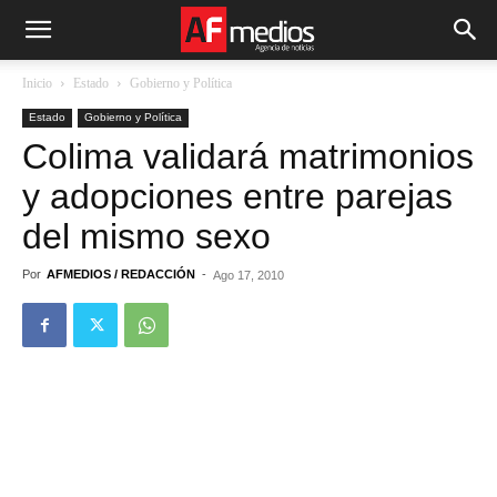
Inicio
Estado
Gobierno y Política
Estado
Gobierno y Política
Colima validará matrimonios
y adopciones entre parejas
del mismo sexo
Por
AFMEDIOS / REDACCIÓN
-
Ago 17, 2010