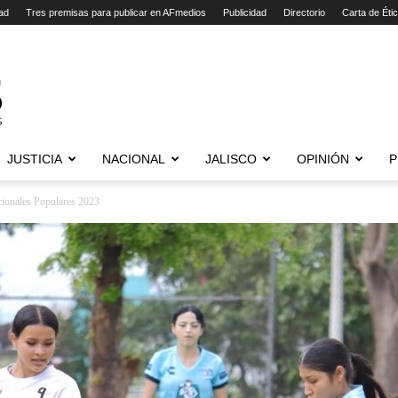
ad
Tres premisas para publicar en AFmedios
Publicidad
Directorio
Carta de Éti
JUSTICIA
NACIONAL
JALISCO
OPINIÓN
P
acionales Populares 2023