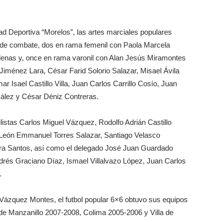
ad Deportiva “Morelos”, las artes marciales populares
ad de combate, dos en rama femenil con Paola Marcela
enas y, once en rama varonil con Alan Jesús Miramontes
Jiménez Lara, César Farid Solorio Salazar, Misael Ávila
sael Castillo Villa, Juan Carlos Carrillo Cosío, Juan
ález y César Déniz Contreras.
listas Carlos Miguel Vázquez, Rodolfo Adrián Castillo
eón Emmanuel Torres Salazar, Santiago Velasco
mora Santos, así como el delegado José Juan Guardado
drés Graciano Díaz, Ismael Villalvazo López, Juan Carlos
.
Vázquez Montes, el futbol popular 6×6 obtuvo sus equipos
 de Manzanillo 2007-2008, Colima 2005-2006 y Villa de