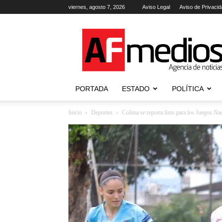
viernes, agosto 7, 2026
Aviso Legal
Aviso de Privacid
AFmedios
.-
Agencia
de
Noticias
PORTADA
ESTADO
POLÍTICA
Inicio
Deportes
Colima se reporta listo para los Juegos N