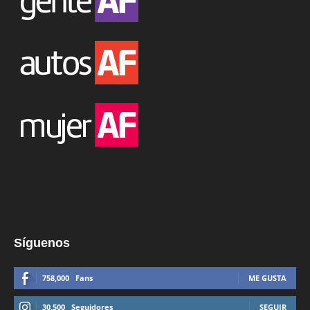
Síguenos
758,000
Fans
ME GUSTA
30,500
Seguidores
SEGUIR