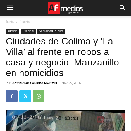
Inicio
Justicia
Justicia
Principal
Seguridad Pública
Ciudades de Colima y ‘La
Villa’ al frente en robos a
casa y negocio, Manzanillo
en homicidios
Por
AFMEDIOS / ULISES MORFÍN
-
Nov 25, 2016