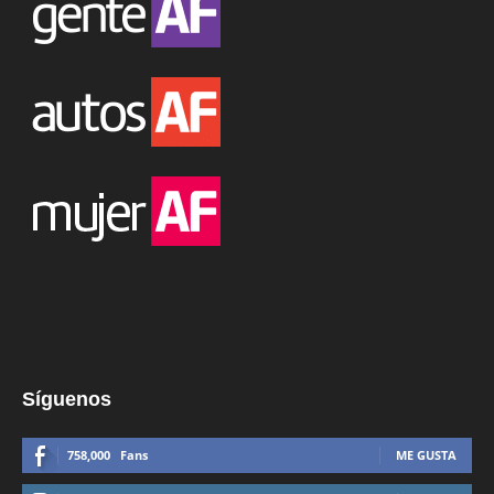
Síguenos
758,000
Fans
ME GUSTA