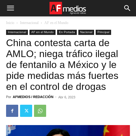
Inicio
Internacional
AF en el Mundo
Internacional
AF en el Mundo
En Portada
Nacional
Principal
China contesta carta de
AMLO; niega tráfico ilegal
de fentanilo a México y le
pide medidas más fuertes
en el control de drogas
Por
AFMEDIOS / REDACCIÓN
-
Abr 6, 2023