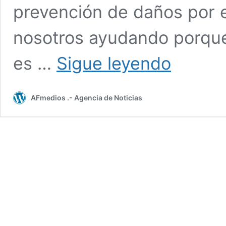
prevención de daños por e
nosotros ayudando porqu
Presidente
es …
Sigue leyendo
fomenta
cooperación
internacional
AFmedios .- Agencia de Noticias
para
acabar
con
pandemia
del
fentanilo