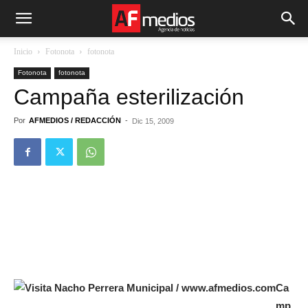
Inicio
Fotonota
fotonota
Fotonota
fotonota
Campaña esterilización
Por
AFMEDIOS / REDACCIÓN
-
Dic 15, 2009
Ca
mp