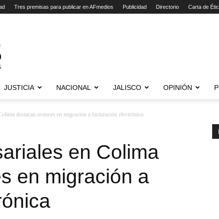
ad
Tres premisas para publicar en AFmedios
Publicidad
Directorio
Carta de Éti
JUSTICIA
NACIONAL
JALISCO
OPINIÓN
P
olima destacan avances en migración a facturación electrónica
riales en Colima
s en migración a
rónica