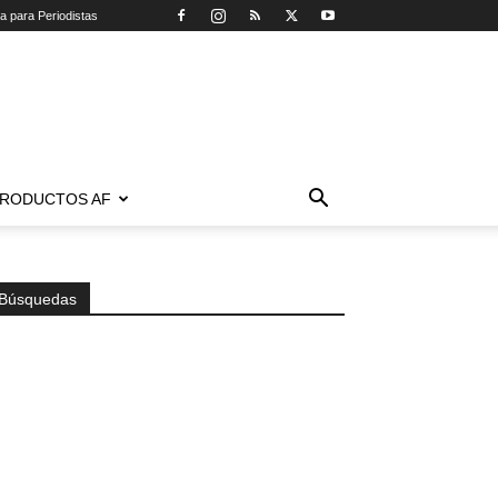
ca para Periodistas
RODUCTOS AF
Búsquedas