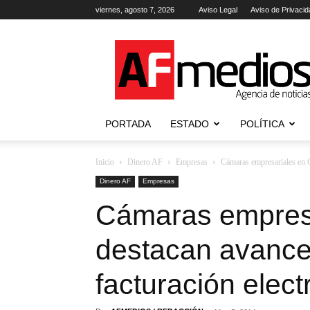
viernes, agosto 7, 2026
Aviso Legal
Aviso de Privacid
AFmedios
.-
Agencia
de
Noticias
PORTADA
ESTADO
POLÍTICA
Inicio
Dinero AF
Empresas
Cámaras empresariales en C
Dinero AF
Empresas
Cámaras empresa
destacan avance
facturación elect