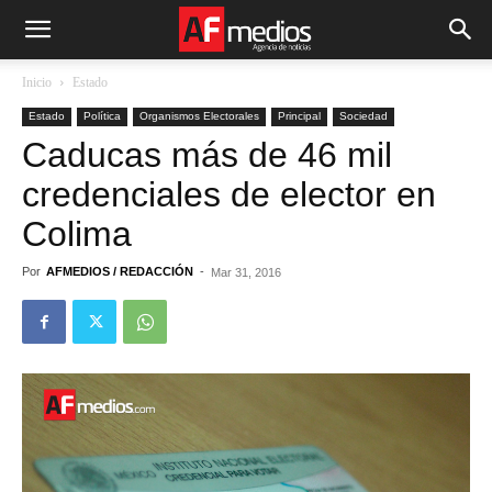
Inicio
Estado
Estado
Política
Organismos Electorales
Principal
Sociedad
Caducas más de 46 mil
credenciales de elector en
Colima
Por
AFMEDIOS / REDACCIÓN
-
Mar 31, 2016