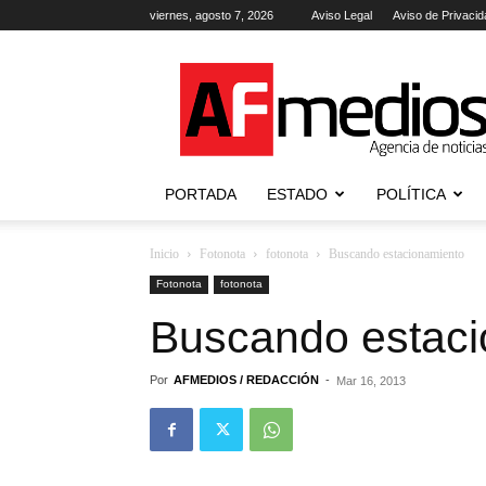
viernes, agosto 7, 2026
Aviso Legal
Aviso de Privacid
AFmedios
.-
Agencia
de
Noticias
PORTADA
ESTADO
POLÍTICA
Inicio
Fotonota
fotonota
Buscando estacionamiento
Fotonota
fotonota
Buscando estaci
Por
AFMEDIOS / REDACCIÓN
-
Mar 16, 2013