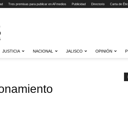
ad
Tres premisas para publicar en AFmedios
Publicidad
Directorio
Carta de Éti
JUSTICIA
NACIONAL
JALISCO
OPINIÓN
P
onamiento