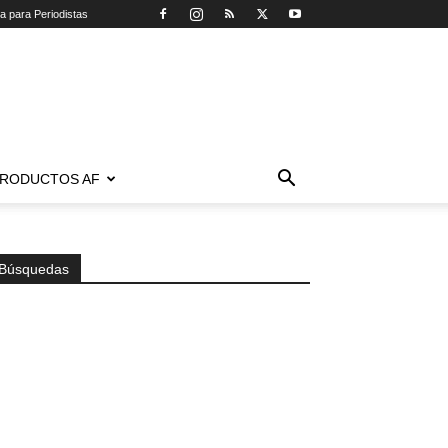
ca para Periodistas
RODUCTOS AF
Búsquedas