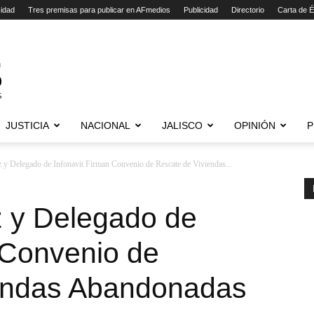
cidad
Tres premisas para publicar en AFmedios
Publicidad
Directorio
Carta de É
JUSTICIA
NACIONAL
JALISCO
OPINIÓN
P
z y Delegado de Infonavit Firman Convenio de Rescate de Viviendas...
z y Delegado de
 Convenio de
iendas Abandonadas