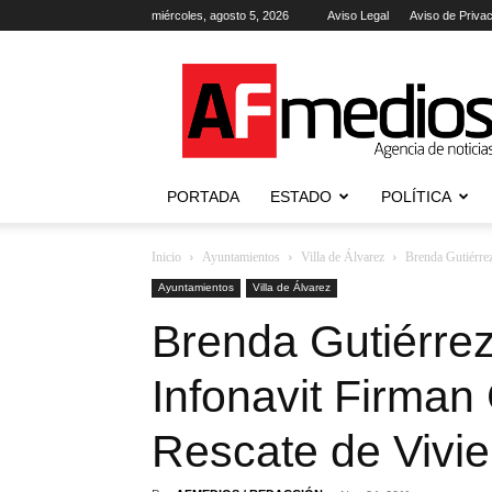
miércoles, agosto 5, 2026
Aviso Legal
Aviso de Priva
AFmedios
.-
Agencia
de
Noticias
PORTADA
ESTADO
POLÍTICA
Inicio
Ayuntamientos
Villa de Álvarez
Brenda Gutiérre
Ayuntamientos
Villa de Álvarez
Brenda Gutiérre
Infonavit Firman
Rescate de Viv