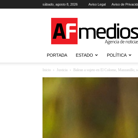
sábado, agosto 8, 2026
Aviso Legal
Aviso de Privacid
AFmedios
.-
Agencia
de
Noticias
PORTADA
ESTADO
POLÍTICA
Inicio
Justicia
Balean a sujeto en El Colomo, Manzanillo; s