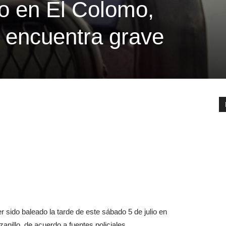
to en El Colomo,
e encuentra grave
r sido baleado la tarde de este sábado 5 de julio en
nillo, de acuerdo a fuentes policiales.