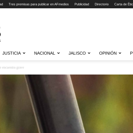
ad
Tres premisas para publicar en AFmedios
Publicidad
Directorio
Carta de Éti
JUSTICIA
NACIONAL
JALISCO
OPINIÓN
P
e encuentra grave