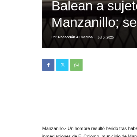
Balean a suje
Manzanillo; s
Por
Redacción AFmedios
-
Jul 5, 2025
Manzanillo.- Un hombre resultó herido tras habe
inmediaciones de El Colomo, municipio de Manza