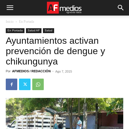
Inicio
En Portada
En Portada
Salud AF
Salud
Ayuntamientos activan
prevención de dengue y
chikungunya
Por
AFMEDIOS / REDACCIÓN
-
Ago 7, 2015