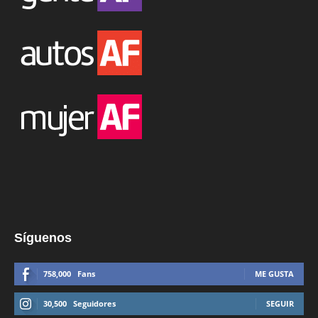
Síguenos
758,000
Fans
ME GUSTA
30,500
Seguidores
SEGUIR