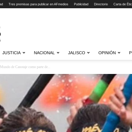
ad
Tres premisas para publicar en AFmedios
Publicidad
Directorio
Carta de Éti
JUSTICIA
NACIONAL
JALISCO
OPINIÓN
P
l Mundo de Canotaje como parte de...