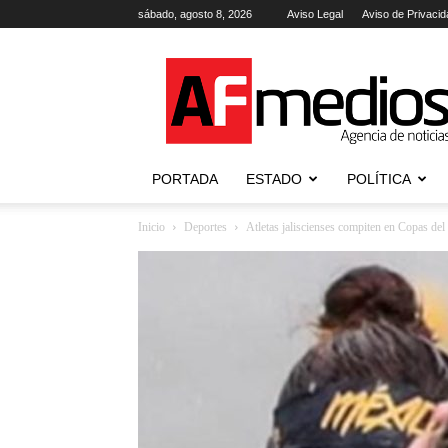
sábado, agosto 8, 2026
Aviso Legal
Aviso de Privacid
AFmedios
.-
Agencia
de
Noticias
PORTADA
ESTADO
POLÍTICA
Inicio
Deportes
Atletas jaliscienses compiten en Copas de