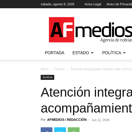
sábado, agosto 8, 2026
Aviso Legal
Aviso de Privacid
AFmedios
.-
Agencia
de
Noticias
PORTADA
ESTADO
POLÍTICA
Inicio
Justicia
Atención integral para víctimas: más servici
Justicia
Atención integra
acompañamiento
Por
AFMEDIOS / REDACCIÓN
-
Jun 11, 2026