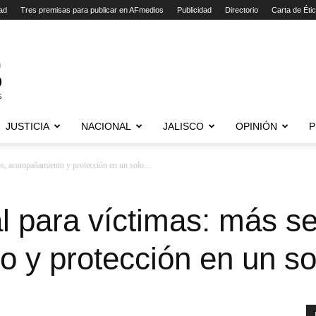
ad
Tres premisas para publicar en AFmedios
Publicidad
Directorio
Carta de Éti
JUSTICIA
NACIONAL
JALISCO
OPINIÓN
P
os, acompañamiento y protección en un solo...
l para víctimas: más se
 y protección en un so