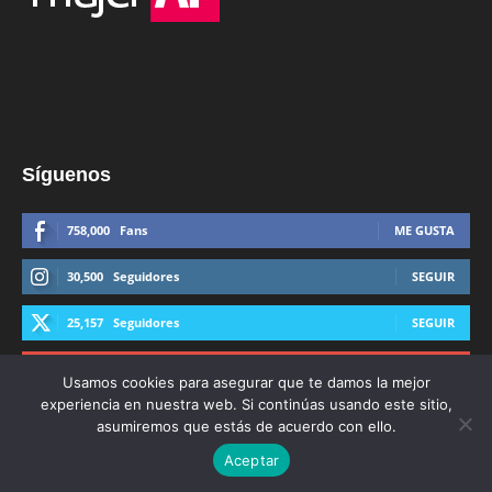
Síguenos
758,000
Fans
ME GUSTA
30,500
Seguidores
SEGUIR
25,157
Seguidores
SEGUIR
44,600
Suscriptores
SUSCRIBIRTE
Usamos cookies para asegurar que te damos la mejor
experiencia en nuestra web. Si continúas usando este sitio,
asumiremos que estás de acuerdo con ello.
Aceptar
© Derechos Reservados AFmedios 2021