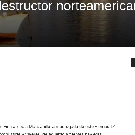
destructor norteameric
 Finn arribó a Manzanillo la madrugada de este viernes 14
combustible y víveres, de acuerdo a fuentes navieras.