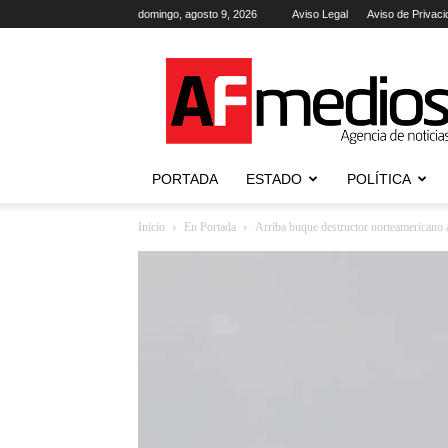
domingo, agosto 9, 2026
Aviso Legal
Aviso de Privaci
AFmedios
.-
Agencia
de
Noticias
PORTADA
ESTADO
POLÍTICA
Inicio
En Portada
Arriba buque destructor norteamericano 