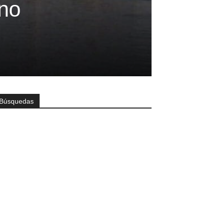
ano
Búsquedas