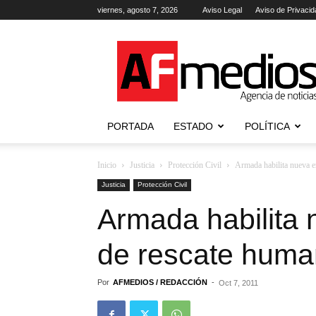
viernes, agosto 7, 2026
Aviso Legal
Aviso de Privacid
AFmedios
.-
Agencia
de
Noticias
PORTADA
ESTADO
POLÍTICA
Inicio
Justicia
Protección Civil
Armada habilita nueva 
Justicia
Protección Civil
Armada habilita
de rescate hum
Por
AFMEDIOS / REDACCIÓN
-
Oct 7, 2011