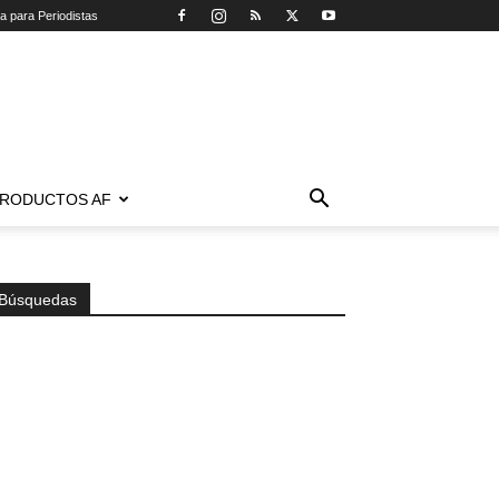
ca para Periodistas
RODUCTOS AF
Búsquedas