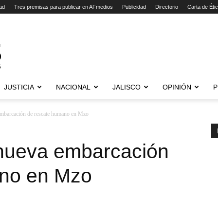
ad
Tres premisas para publicar en AFmedios
Publicidad
Directorio
Carta de Éti
JUSTICIA
NACIONAL
JALISCO
OPINIÓN
P
embarcación de rescate humano en Mzo
 nueva embarcación
ano en Mzo