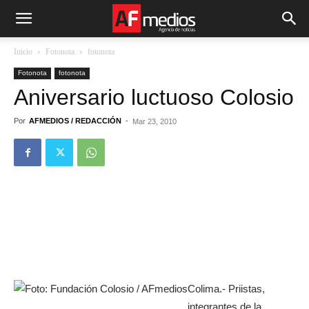
Inicio
Fotonota
fotonota
Fotonota
fotonota
Aniversario luctuoso Colosio
Por
AFMEDIOS / REDACCIÓN
-
Mar 23, 2010
Colima.- Priistas,
integrantes de la