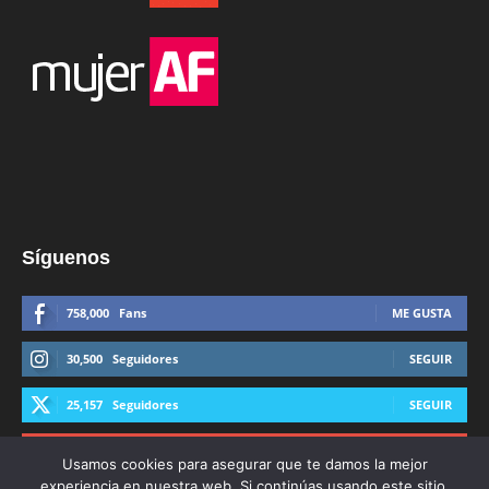
Síguenos
758,000
Fans
ME GUSTA
30,500
Seguidores
SEGUIR
25,157
Seguidores
SEGUIR
44,600
Suscriptores
SUSCRIBIRTE
Usamos cookies para asegurar que te damos la mejor
experiencia en nuestra web. Si continúas usando este sitio,