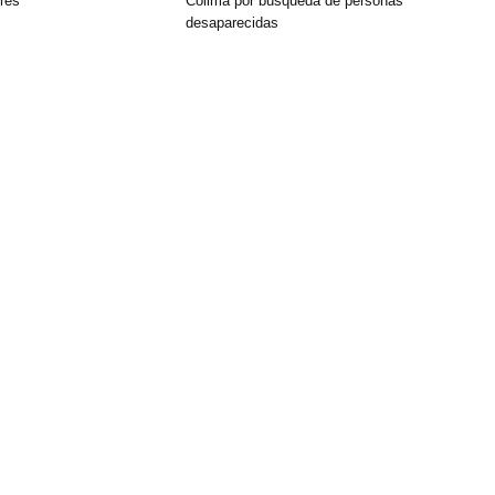
res
Colima por búsqueda de personas
desaparecidas