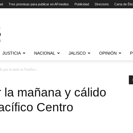
ad
Tres premisas para publicar en AFmedios
Publicidad
Directorio
Carta de Éti
JUSTICIA
NACIONAL
JALISCO
OPINIÓN
P
 por la tarde en Pacífico...
r la mañana y cálido
acífico Centro