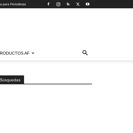
ca para Periodistas
RODUCTOS AF
Búsquedas