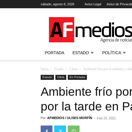
sábado, agosto 8, 2026
Aviso Legal
Aviso de Privacid
AFmedios
.-
Agencia
de
Noticias
PORTADA
ESTADO
POLÍTICA
Inicio
Estado
Clima
Ambiente frío por la mañana y cálido
Estado
Clima
En Portada
Ambiente frío po
por la tarde en P
Por
AFMEDIOS / ULISES MORFÍN
-
Feb 20, 2021